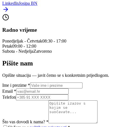
LinkedIn
Josipa BN
Radno vrijeme
Ponedjeljak - Četvrtak
08:30 - 17:00
Petak
09:00 - 12:00
Subota - Nedjelja
Zatvoreno
Pišite nam
Opišite situaciju — javit ćemo se s konkretnim prijedlogom.
Ime i prezime
*
Email
*
Telefon
Što vas dovodi k nama?
*