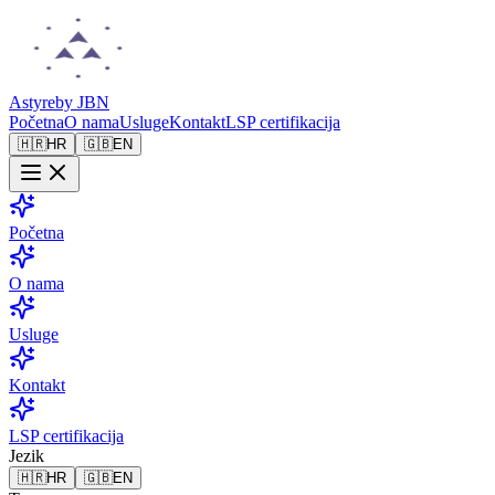
Astyre
by JBN
Početna
O nama
Usluge
Kontakt
LSP certifikacija
🇭🇷
HR
🇬🇧
EN
Početna
O nama
Usluge
Kontakt
LSP certifikacija
Jezik
🇭🇷
HR
🇬🇧
EN