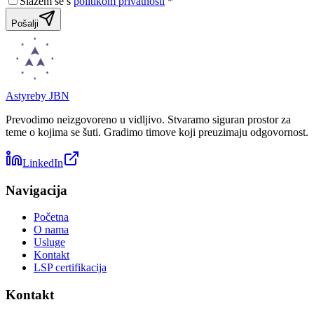
Slažem se s
politikom privatnosti
*
Pošalji
Astyre
by JBN
Prevodimo neizgovoreno u vidljivo. Stvaramo siguran prostor za
teme o kojima se šuti. Gradimo timove koji preuzimaju odgovornost.
LinkedIn
Navigacija
Početna
O nama
Usluge
Kontakt
LSP certifikacija
Kontakt