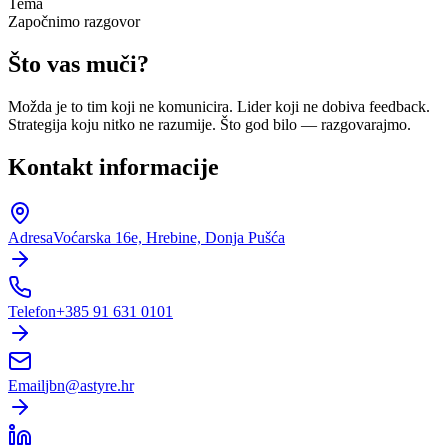
Tema
Započnimo razgovor
Što vas
muči?
Možda je to tim koji ne komunicira. Lider koji ne dobiva feedback.
Strategija koju nitko ne razumije. Što god bilo — razgovarajmo.
Kontakt informacije
Adresa
Voćarska 16e, Hrebine, Donja Pušća
Telefon
+385 91 631 0101
Email
jbn@astyre.hr